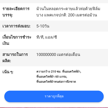
เรา
รายละเอียดการ
ม้วนในหลอดกระดาษแล้วห่อด้วยฟิล์ม
บรรจุ:
บาง แพคเกจปกติ: 200 เมตรต่อม้วน
ทัวร์
เวลาการส่งมอบ:
5-10วัน
โรงงาน
เงื่อนไขการชำระ
ที/ที, แอล/ซี
เงิน:
ควบคุม
สามารถในการ
100000000 เมตรต่อเดือน
ผลิต:
คุณภาพ
,
เน้น ๆ:
ความกว้าง 210 ซม. ที่นอนควิลท์ผ้า
,
ที่นอนควิลท์ผ้า 60 แกรม
ติดต่อ
ที่นอนควิลท์ผ้าทนต่อการฉีกขาด
เรา
ราคาถูกที่สุด