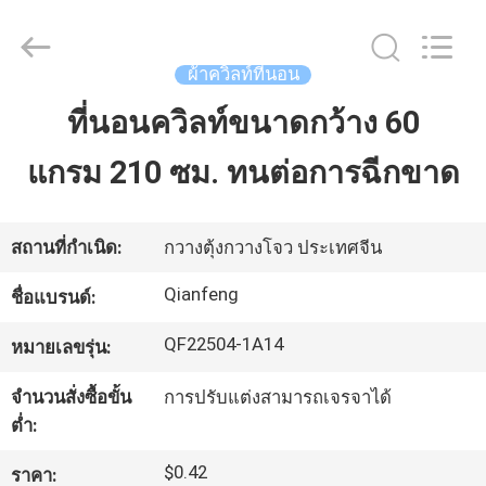
100gsm
ผู้
ผลิต.
Copyright
ผ้าควิลท์ที่นอน
©
2021
-
ที่นอนควิลท์ขนาดกว้าง 60
บ้าน
2025
mattressquiltingfabric.com.
All
แกรม 210 ซม. ทนต่อการฉีกขาด
Rights
Reserved.
Developed
สินค้า
by
ECER
สถานที่กำเนิด:
กวางตุ้งกวางโจว ประเทศจีน
แสดง
Qianfeng
ชื่อแบรนด์:
VR
QF22504-1A14
หมายเลขรุ่น:
จำนวนสั่งซื้อขั้น
การปรับแต่งสามารถเจรจาได้
เกี่ยว
ต่ำ:
กับ
$0.42
ราคา: