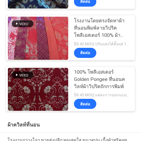
ติดต่อ
โรงงานโดยตรงจัดหาผ้า
ที่นอนพิมพ์ลายวิปริต
โพลีเอสเตอร์ 100% ผ้า
พิมพ์ผงทอง
$0.42 MOQ:ปรับแต่งได้ตั้งแต่ 1,000 เมตรต่อการออกแบบ
ติดต่อ
100% โพลีเอสเตอร์
Golden Pongee ที่นอนค
วิลท์ผ้าวิปริตถักการพิมพ์
$0.45 MOQ:แต่ละการออกแบบเริ่มต้นจาก 1000 เมตร
ติดต่อ
ผ้าควิลท์ที่นอน
โรงงานกวางโจว ขายส่งปลีก ทองสดใส ขนาดปูน เนื้อผ้าทริคอท