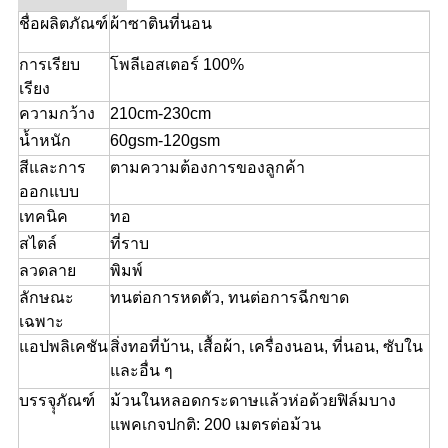
ชื่อผลิตภัณฑ์
ผ้าซาตินที่นอน
การเรียบ
โพลีเอสเตอร์ 100%
เรียง
ความกว้าง
210cm-230cm
น้ำหนัก
60gsm-120gsm
สีและการ
ตามความต้องการของลูกค้า
ออกแบบ
เทคนิค
ทอ
สไตล์
ที่ราบ
ลวดลาย
พิมพ์
ลักษณะ
ทนต่อการหดตัว, ทนต่อการฉีกขาด
เฉพาะ
แอปพลิเคชัน
สิ่งทอที่บ้าน, เสื้อผ้า, เครื่องนอน, ที่นอน, ซับใน
และอื่น ๆ
บรรจุุภัณฑ์
ม้วนในหลอดกระดาษแล้วห่อด้วยฟิล์มบาง
แพคเกจปกติ: 200 เมตรต่อม้วน