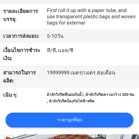
เรา
First roll it up with a paper tube, and
รายละเอียดการ
use transparent plastic bags and woven
บรรจุ:
bags for external
ทัวร์
เวลาการส่งมอบ:
5-10วัน
โรงงาน
เงื่อนไขการชำระ
ที/ที, แอล/ซี
เงิน:
ควบคุม
สามารถในการ
19999999 เมตร/เมตร ต่อเดือน
คุณภาพ
ผลิต:
,
เน้น ๆ:
ผ้าถักวิปริตที่นอนกันน้ำ
ผ้าถักวิปริตความกว้าง 200 ซม.
,
ผ้าถักวิปริตป้องกันไฟฟ้าสถิต
ติดต่อ
เรา
ราคาถูกที่สุด