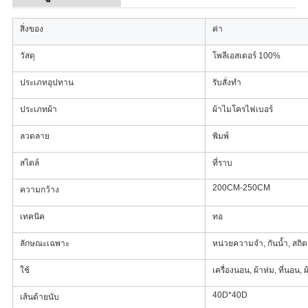
POLICY
สิ่งของ
ค่า
วัสดุ
โพลีเอสเตอร์ 100%
ประเภทอุปทาน
รับสั่งทำ
ประเภทผ้า
ผ้าไมโครไฟเบอร์
ลวดลาย
พิมพ์
สไตล์
ที่ราบ
200CM-250CM
ความกว้าง
เทคนิค
ทอ
ลักษณะเฉพาะ
หน่วยความจำ, กันน้ำ, สถิตย์
ใช้
เครื่องนอน, ผ้าห่ม, ที่นอน, 
40D*40D
เส้นด้ายนับ