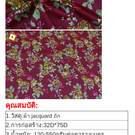
คุณสมบัติ:
1.วัสดุ:
ผ้า jacquard ถัก
2.การก่อสร้าง:32D*75D
3.น้ำหนัก: 120-550กรัมต่อตารางเมตร