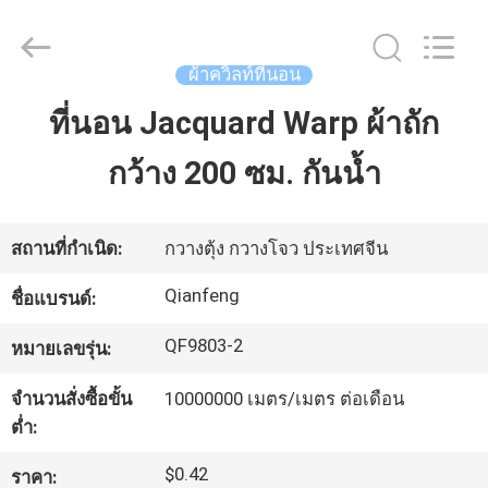
วิลท์
ที่นอน
100g
/
m2
ผ้าควิลท์ที่นอน
supplier.
Copyright
©
ที่นอน Jacquard Warp ผ้าถัก
บ้าน
2021
-
2025
กว้าง 200 ซม. กันน้ำ
Guangzhou
Qianfeng
Print
สินค้า
Co.,
Ltd..
All
สถานที่กำเนิด:
กวางตุ้ง กวางโจว ประเทศจีน
Rights
Reserved.
แสดง
Developed
by
Qianfeng
ชื่อแบรนด์:
ECER
VR
QF9803-2
หมายเลขรุ่น:
จำนวนสั่งซื้อขั้น
10000000 เมตร/เมตร ต่อเดือน
เกี่ยว
ต่ำ:
กับ
$0.42
ราคา: