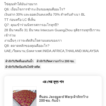
ใช่คุณทำได้มันง่ายมาก
Q6: เงื่อนไขการชำระเงินของคุณคืออะไร?
เงินฝาก 30% และยอดเงินคงเหลือ 70% สำหรับสำเนา BL
TT ก่อนหรือ LC ที่เห็น
Q7: คุณเข้าร่วมนิทรรศการอะไรทุกปี?
28 มีนาคมถึง 31 มีนาคม Interzum GuangZhou ยุติธรรมทุกปีเราจะ
เข้าร่วม
งานอื่นๆ เราจะตัดสินใจตามแผนของเรา
Q8: ตลาดหลักของคุณคืออะไร?
UAE,เวียดนาม,บังคลาเทศ.INIDA.AFRICA,THAILAND.MALAYSIA
ผ้าถักวิปริตที่นอนกันน้ำ
ผ้าถักวิปริตความกว้าง 200 ซม.
ผ้าถักวิปริตป้องกันไฟฟ้าสถิต
এর সেরা মূল্য পান
ที่นอน Jacquard Warp ผ้าถักกว้าง
200 ซม. กันน้ำ